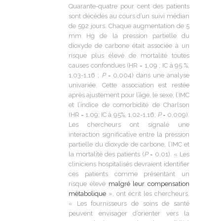
Quarante-quatre pour cent des patients
sont décédés au cours d’un suivi médian
de 592 jours. Chaque augmentation de 5
mm Hg de la pression partielle du
dioxyde de carbone était associée à un
risque plus élevé de mortalité toutes
causes confondues (HR = 1,09 ; IC à 95 %,
1,03-1,16 ;
P
= 0,004) dans une analyse
univariée. Cette association est restée
après ajustement pour l’âge, le sexe, l’IMC
et l’indice de comorbidité de Charlson
(HR = 1,09; IC à 95%, 1,02-1,16;
P
= 0,009).
Les chercheurs ont signalé une
interaction significative entre la pression
partielle du dioxyde de carbone, l’IMC et
la mortalité des patients (
P
= 0,01). « Les
cliniciens hospitalisés devraient identifier
ces patients comme présentant un
risque élevé
malgré leur compensation
métabolique
», ont écrit les chercheurs.
« Les fournisseurs de soins de santé
peuvent envisager d’orienter vers la