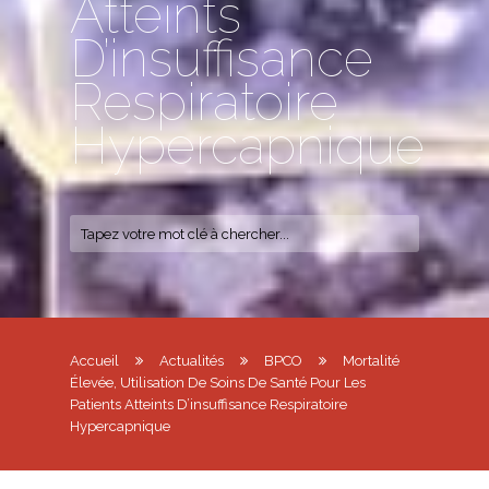
Atteints
D’insuffisance
Respiratoire
Hypercapnique
Accueil
Actualités
BPCO
Mortalité
Élevée, Utilisation De Soins De Santé Pour Les
Patients Atteints D’insuffisance Respiratoire
Hypercapnique