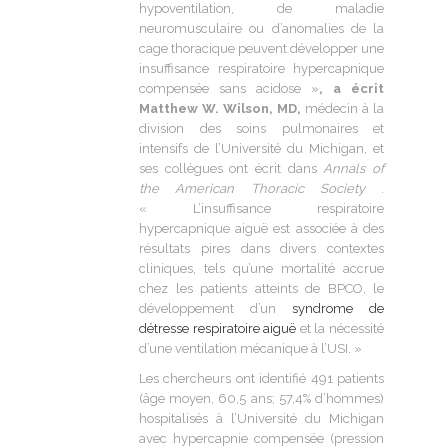
hypoventilation, de maladie
neuromusculaire ou d’anomalies de la
cage thoracique peuvent développer une
insuffisance respiratoire hypercapnique
compensée sans acidose »
, a écrit
Matthew W. Wilson
, MD,
médecin à la
division des soins pulmonaires et
intensifs de l’Université du Michigan, et
ses collègues ont écrit dans
Annals of
the American Thoracic Society
.
« L’insuffisance respiratoire
hypercapnique aiguë est associée à des
résultats pires dans divers contextes
cliniques, tels qu’une mortalité accrue
chez les patients atteints de BPCO, le
développement d’un
syndrome de
détresse respiratoire aiguë
et la nécessité
d’une ventilation mécanique à l’USI. »
Les chercheurs ont identifié 491 patients
(âge moyen, 60,5 ans; 57,4% d’hommes)
hospitalisés à l’Université du Michigan
avec hypercapnie compensée (pression