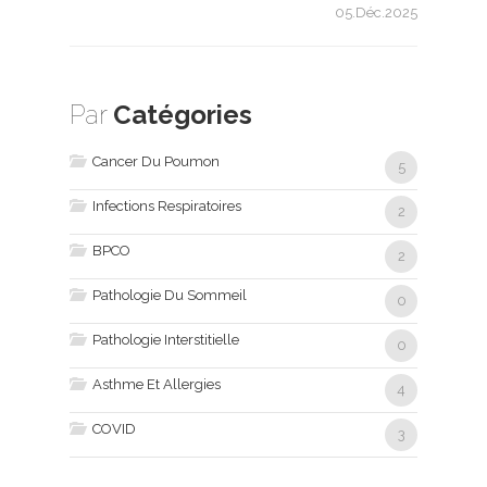
05.Déc.2025
Par
Catégories
Cancer Du Poumon
5
Infections Respiratoires
2
BPCO
2
Pathologie Du Sommeil
0
Pathologie Interstitielle
0
Asthme Et Allergies
4
COVID
3