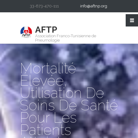
33-673-470-111
info@aftnp.org
AFTP
Association Franco-Tunisienne de
Pneumologie
Mortalité
Élevée,
Utilisation De
Soins De Santé
Pour Les
Patients