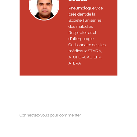
Pneumologue vice
président de la
Société Tunisenne
des maladies
Respiratoires et
d'allergologie.
Gestionnaire de sites
médicaux STMRA,
ATUFORCAL, EFP,
ATERA
Connectez-vous pour commenter