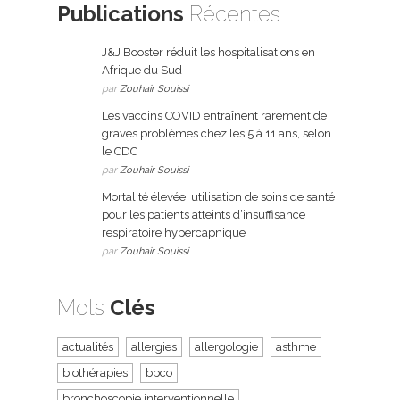
Publications
Récentes
J&J Booster réduit les hospitalisations en
Afrique du Sud
par
Zouhair Souissi
Les vaccins COVID entraînent rarement de
graves problèmes chez les 5 à 11 ans, selon
le CDC
par
Zouhair Souissi
Mortalité élevée, utilisation de soins de santé
pour les patients atteints d’insuffisance
respiratoire hypercapnique
par
Zouhair Souissi
Mots
Clés
actualités
allergies
allergologie
asthme
biothérapies
bpco
bronchoscopie interventionnelle