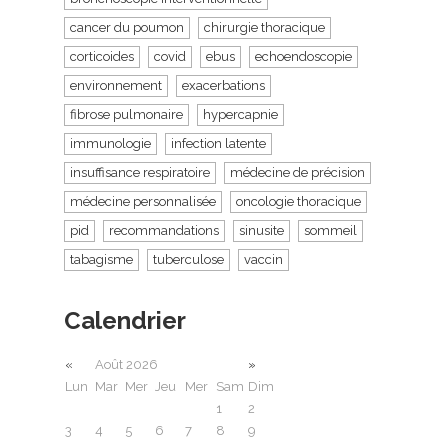
cancer du poumon
chirurgie thoracique
corticoides
covid
ebus
echoendoscopie
environnement
exacerbations
fibrose pulmonaire
hypercapnie
immunologie
infection latente
insuffisance respiratoire
médecine de précision
médecine personnalisée
oncologie thoracique
pid
recommandations
sinusite
sommeil
tabagisme
tuberculose
vaccin
Calendrier
«
Août 2026
»
Lun
Mar
Mer
Jeu
Mer
Sam
Dim
1
2
3
4
5
6
7
8
9