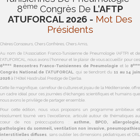
Ème
8
Congrès De
L'AFTP
ATUFORCAL 2026 -
Mot Des
Présidents
Chères Consœurs, Chers Confrères, Chers Amis,
Au nom de l'Association Franco-Tunisienne de Pneumologie (AFTP) et de
l'ATUFORCAL, nous avons l'honneur et le plaisir de vous accueillir pour ces
èmes
èm
6
Rencontres Franco-Tunisiennes de Pneumologie
et le
8
Congrès National de l'ATUFORCAL
, qui se tiendront du
11 au 14 jui
2026
à l'Hôtel Hasdrubal Prestige de Djerba.
Cette île magnifique, carrefour de cultures et joyau de la Méditerranée, offre
un cadre idéal pour ces journées d'échanges scientifiques et humains que
nous avons le privilège de partager ensemble.
Pour cette édition, nous vous proposons un programme ambitieux et
résolument tourné vers l'excellence, articulé autour de thématiques au
cœur de nos préoccupations :
asthme, BPCO, allergologie
pathologies du sommeil, ventilation non invasive, pneumopathies
interstitielles diffuses
, sans oublier les dimensions pédiatriques et ORL