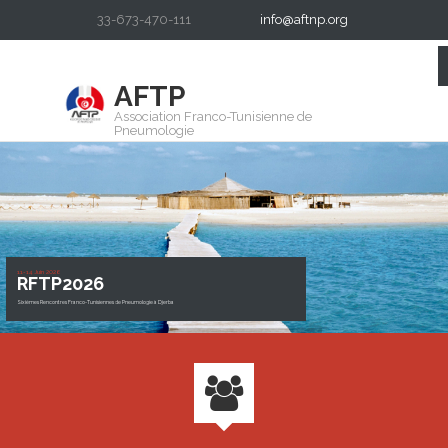
33-673-470-111
info@aftnp.org
AFTP
Association Franco-Tunisienne de
Pneumologie
11-14 Juin 2026
RFTP2026
Sixièmes Rencontres Franco-Tunisiennes de Pneumologie à Djerba