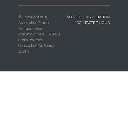
© Copyright 2019
ACCUEIL
/
ASSOCIATION
Association Franco-
/
CONTACTEZ NOUS
Tunisienne de
Pneumologie AFTP. Tous
droits réservés.
Conception Dr Souissi
Zouhair.