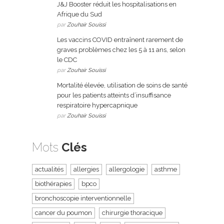
J&J Booster réduit les hospitalisations en
Afrique du Sud
par
Zouhair Souissi
Les vaccins COVID entraînent rarement de
graves problèmes chez les 5 à 11 ans, selon
le CDC
par
Zouhair Souissi
Mortalité élevée, utilisation de soins de santé
pour les patients atteints d’insuffisance
respiratoire hypercapnique
par
Zouhair Souissi
Mots
Clés
actualités
allergies
allergologie
asthme
biothérapies
bpco
bronchoscopie interventionnelle
cancer du poumon
chirurgie thoracique