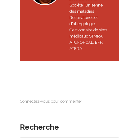
Société Tunisenne
des maladies
Respiratoires et
d'allergologie.
Gestionnaire de sites
médicaux STMRA,
ATUFORCAL, EFP,
ATERA
Connectez-vous pour commenter
Recherche