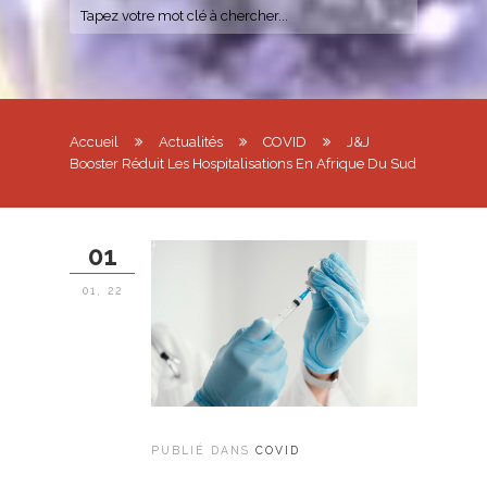
Accueil
Actualités
COVID
J&J
Booster Réduit Les Hospitalisations En Afrique Du Sud
01
01, 22
PUBLIÉ DANS
COVID