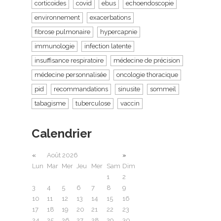
corticoides
covid
ebus
echoendoscopie
environnement
exacerbations
fibrose pulmonaire
hypercapnie
immunologie
infection latente
insuffisance respiratoire
médecine de précision
médecine personnalisée
oncologie thoracique
pid
recommandations
sinusite
sommeil
tabagisme
tuberculose
vaccin
Calendrier
«
Août 2026
»
Lun
Mar
Mer
Jeu
Mer
Sam
Dim
1
2
3
4
5
6
7
8
9
10
11
12
13
14
15
16
17
18
19
20
21
22
23
24
25
26
27
28
29
30