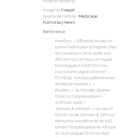
Pfizer et Moderna.
Image by
Freepik
Source de l'article :
Medscape
Pulmonary News
Reference
medRxiv. « Efficacité du vaccin
contre l’admission à l’hôpital chez
les travailleurs de la santé sud-
africains qui ont reçu un rappel
homologue d’Ad26.COV2 au
cours d’une vague Omicron
COVID19: résultats préliminaires
de l’étude Sisonke 2. »
Reuters. « J&J booster slashes
Omicron hospitalisations -
S.African study »
Johnson & Johnson. « Le vaccin
COVID-19 de Johnson & Johnson
démontre une efficacité de 85%
contre l’hospitalisation en Afrique
du Sud lorsque Omicron était