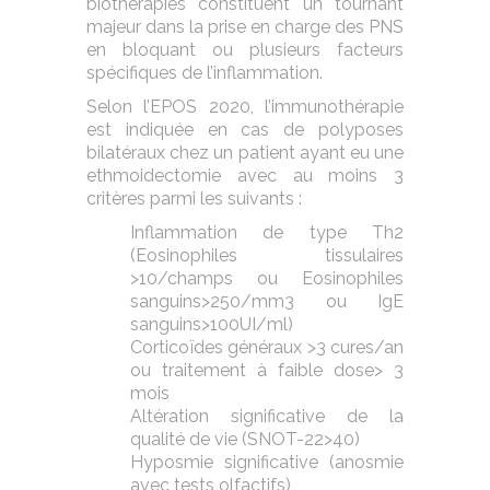
biothérapies constituent un tournant
majeur dans la prise en charge des PNS
en bloquant ou plusieurs facteurs
spécifiques de l’inflammation.
Selon l’EPOS 2020, l’immunothérapie
est indiquée en cas de polyposes
bilatéraux chez un patient ayant eu une
ethmoidectomie avec au moins 3
critères parmi les suivants :
Inflammation de type Th2
(Eosinophiles tissulaires
>10/champs ou Eosinophiles
sanguins>250/mm3 ou IgE
sanguins>100UI/ml)
Corticoïdes généraux >3 cures/an
ou traitement à faible dose> 3
mois
Altération significative de la
qualité de vie (SNOT-22>40)
Hyposmie significative (anosmie
avec tests olfactifs)