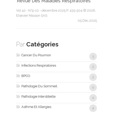
'Revue Des Maladies Respiratoires'
Vol 42 - N°9-10 - décembre 2025 P. 435-504 © 2026,
Elsevier Masson SAS
05.Déc.2025
Par
Catégories
Cancer Du Poumon
5
Infections Respiratoires
2
BPCO
2
Pathologie Du Sommeil
0
Pathologie Interstitielle
0
Asthme Et Allergies
4