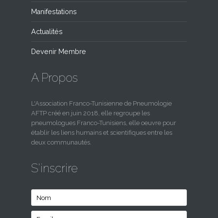
Manifestations
Actualités
Devenir Membre
A Propos
L'Association Franco-Tunisienne de Pneumologie
AFTP créé en juin 2018, elle regroupe les
pneumologues Franco-Tunisiens, elle oeuvre pour
établir les liens humains et scientifiques entre les
deux communautés.
S'inscrire