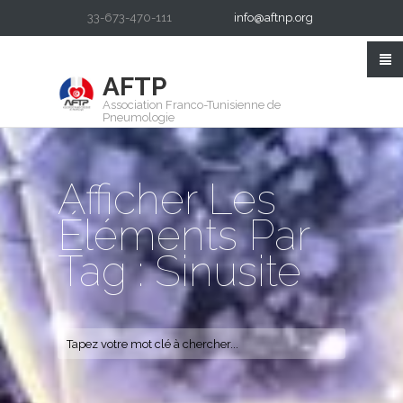
33-673-470-111
info@aftnp.org
AFTP
Association Franco-Tunisienne de
Pneumologie
Afficher Les
Éléments Par
Tag : Sinusite