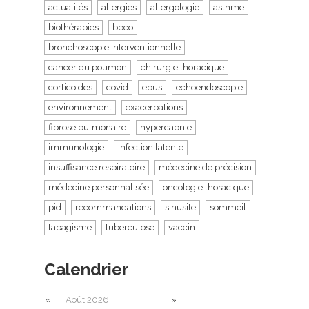
actualités
allergies
allergologie
asthme
biothérapies
bpco
bronchoscopie interventionnelle
cancer du poumon
chirurgie thoracique
corticoides
covid
ebus
echoendoscopie
environnement
exacerbations
fibrose pulmonaire
hypercapnie
immunologie
infection latente
insuffisance respiratoire
médecine de précision
médecine personnalisée
oncologie thoracique
pid
recommandations
sinusite
sommeil
tabagisme
tuberculose
vaccin
Calendrier
«
Août 2026
»