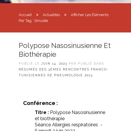
Accueil
Actualités
Afficher Les Éléments
Par Tag : Sinusite
Polypose Nasosinusienne Et
Biothérapie
PUBLIÉ LE
JUIN 14, 2023
PAR PUBLIÉ DANS
RÉSUMÉS DES 3ÈMES RENCONTRES FRANCO-
TUNISIENNES DE PNEUMOLOGIE 2023
Conférence :
Titre :
Polypose Nasosinusienne
et biothérapie
Séance Allergies respiratoires -
Samedi 3 juin 2023