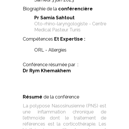
Biographie de la
conférencière
Pr Samia Sahtout
Oto-rhino-laryngologiste - Centre
Medical Pasteur Tunis
Compétences
Et Expertise :
ORL - Allergies
Conférence résumée par :
Dr Rym Khemakhem
Résumé
de la conférence
La polypose Nasosinusienne (PNS) est
une inflammation chronique de
l’ethmoïde dont le traitement de
références est la corticothérapie. Les