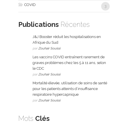
COVID
3
Publications
Récentes
J&J Booster réduit les hospitalisations en
Afrique du Sud
par
Zouhair Souissi
Les vaccins COVID entraînent rarement de
graves problèmes chez les 5 à 11 ans, selon
le CDC
par
Zouhair Souissi
Mortalité élevée, utilisation de soins de santé
pour les patients atteints d’insuffisance
respiratoire hypercapnique
par
Zouhair Souissi
Mots
Clés