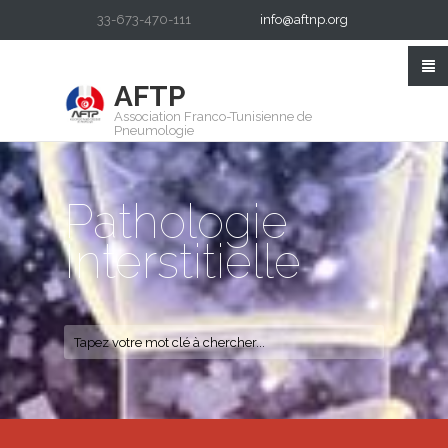
33-673-470-111
info@aftnp.org
AFTP
Association Franco-Tunisienne de
Pneumologie
Pathologie
Interstitielle