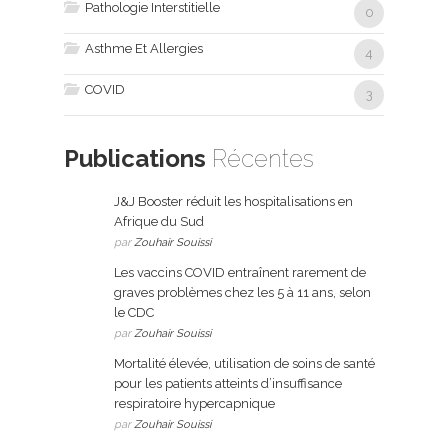
Pathologie Interstitielle
0
Asthme Et Allergies
4
COVID
3
Publications
Récentes
J&J Booster réduit les hospitalisations en
Afrique du Sud
par
Zouhair Souissi
Les vaccins COVID entraînent rarement de
graves problèmes chez les 5 à 11 ans, selon
le CDC
par
Zouhair Souissi
Mortalité élevée, utilisation de soins de santé
pour les patients atteints d’insuffisance
respiratoire hypercapnique
par
Zouhair Souissi