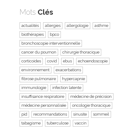
Mots
Clés
actualités
allergies
allergologie
asthme
biothérapies
bpco
bronchoscopie interventionnelle
cancer du poumon
chirurgie thoracique
corticoides
covid
ebus
echoendoscopie
environnement
exacerbations
fibrose pulmonaire
hypercapnie
immunologie
infection latente
insuffisance respiratoire
médecine de précision
médecine personnalisée
oncologie thoracique
pid
recommandations
sinusite
sommeil
tabagisme
tuberculose
vaccin