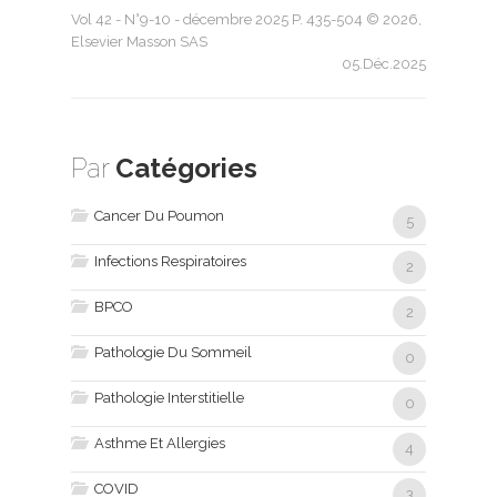
Vol 42 - N°9-10 - décembre 2025 P. 435-504 © 2026,
Elsevier Masson SAS
05.Déc.2025
Par
Catégories
Cancer Du Poumon
5
Infections Respiratoires
2
BPCO
2
Pathologie Du Sommeil
0
Pathologie Interstitielle
0
Asthme Et Allergies
4
COVID
3