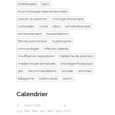
biothérapies
bpco
bronchoscopie interventionnelle
cancer du poumon
chirurgie thoracique
corticoides
covid
ebus
echoendoscopie
environnement
exacerbations
fibrose pulmonaire
hypercapnie
immunologie
infection latente
insuffisance respiratoire
médecine de précision
médecine personnalisée
oncologie thoracique
pid
recommandations
sinusite
sommeil
tabagisme
tuberculose
vaccin
Calendrier
«
Août 2026
»
Lun
Mar
Mer
Jeu
Mer
Sam
Dim