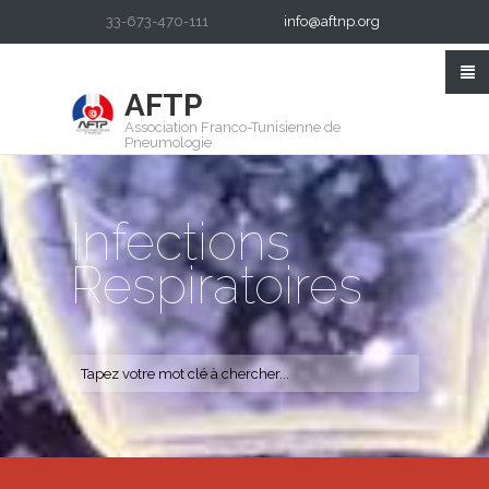
33-673-470-111
info@aftnp.org
AFTP
Association Franco-Tunisienne de
Pneumologie
Infections
Respiratoires