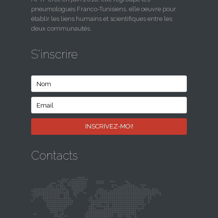
pneumologues Franco-Tunisiens, elle oeuvre pour
établir les liens humains et scientifiques entre les
deux communautés.
S'inscrire
Contacts