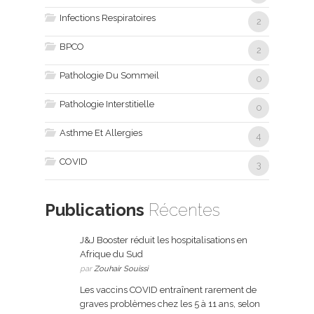
Infections Respiratoires
2
BPCO
2
Pathologie Du Sommeil
0
Pathologie Interstitielle
0
Asthme Et Allergies
4
COVID
3
Publications
Récentes
J&J Booster réduit les hospitalisations en
Afrique du Sud
par
Zouhair Souissi
Les vaccins COVID entraînent rarement de
graves problèmes chez les 5 à 11 ans, selon