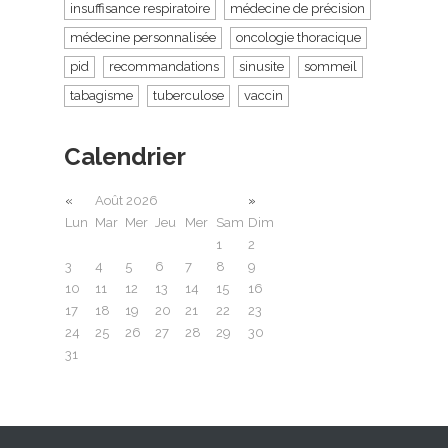
insuffisance respiratoire
médecine de précision
médecine personnalisée
oncologie thoracique
pid
recommandations
sinusite
sommeil
tabagisme
tuberculose
vaccin
Calendrier
«
Août 2026
»
Lun
Mar
Mer
Jeu
Mer
Sam
Dim
1
2
3
4
5
6
7
8
9
10
11
12
13
14
15
16
17
18
19
20
21
22
23
24
25
26
27
28
29
30
31