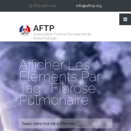
33-673-470-111
info@aftnp.org
AFTP
Association Franco-Tunisienne de
Pneumologie
Afficher Les
Éléments Par
Tag : Fibrose
Pulmonaire