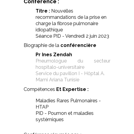
Conférence :
Titre :
Nouvelles
recommandations de la prise en
charge la fibrose pulmonaire
idiopathique
Séance PID - Vendredi 2 juin 2023
Biographie de la
conférencière
Pr Ines Zendah
Pneumologue du secteur
hospitalo-universitaire
Service du pavillon I - Hôptal A.
Mami Ariana Tunisie
Compétences
Et Expertise :
Maladies Rares Pulmonaires -
HTAP
PID - Poumon et maladies
systémiques