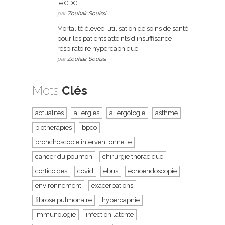
le CDC
par
Zouhair Souissi
Mortalité élevée, utilisation de soins de santé
pour les patients atteints d’insuffisance
respiratoire hypercapnique
par
Zouhair Souissi
Mots
Clés
actualités
allergies
allergologie
asthme
biothérapies
bpco
bronchoscopie interventionnelle
cancer du poumon
chirurgie thoracique
corticoides
covid
ebus
echoendoscopie
environnement
exacerbations
fibrose pulmonaire
hypercapnie
immunologie
infection latente