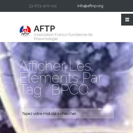
33-673-470-111
info@aftnp.org
AFTP
Association Franco-Tunisienne de
Pneumologie
Afficher Les
Éléments Par
Tag : BPCO