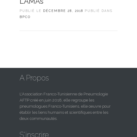
LAMAs
PUBLIÉ LE
DÉCEMBRE 28, 2018
PUBLIÉ DANS
BPCO
A Propos
L'Association Franco-Tunisienne de Pneumologie
AFTP créé en juin 2018, elle regroupe les
pneumologues Franco-Tunisiens, elle oeuvre pour
établir les liens humains et scientifiques entre les
deux communautés.
S'inscrire