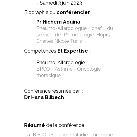
- Samedi 3 juin 2023
Biographie du
conférencier
Pr Hichem Aouina
Pneumo-Allergologue chef du
service de Pneumologie Hôpital
Charles Nicole Tunis
Compétences
Et Expertise :
Pneumo-Allergologie
BPCO - Asthme -
Oncologie
thoracique
Conférence résumée par :
Dr Hana Blibech
Résumé
de la conférence
La BPCO est une maladie chronique