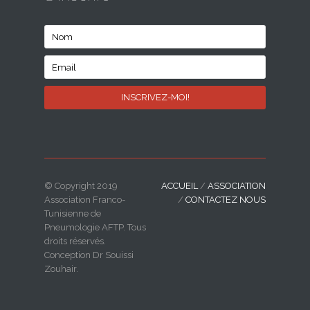
© Copyright 2019
ACCUEIL
/
ASSOCIATION
Association Franco-
/
CONTACTEZ NOUS
Tunisienne de
Pneumologie AFTP. Tous
droits réservés.
Conception Dr Souissi
Zouhair.