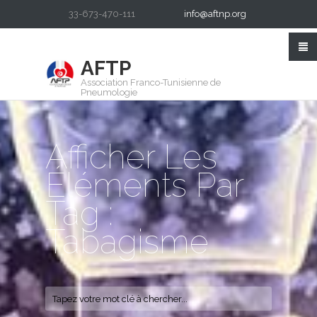
33-673-470-111
info@aftnp.org
AFTP
Association Franco-Tunisienne de
Pneumologie
Afficher Les
Éléments Par
Tag :
Tabagisme