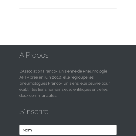
A Propos
L'Association Franco-Tunisienne de Pneumologie
AFTP créé en juin 2018, elle regroupe les
pneumologues Franco-Tunisiens, elle oeuvre pour
établir les liens humains et scientifiques entre les
deux communautés.
S'inscrire