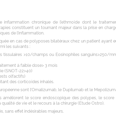
 inflammation chronique de l’ethmoïde dont le traiteme
érapies constituent un tournant majeur dans la prise en char
iques de l’inflammation.
iquée en cas de polyposes bilatéraux chez un patient ayant 
i les suivants :
es tissulaires >10/champs ou Eosinophiles sanguins>250/m
aitement à faible dose> 3 mois
e vie (SNOT-22>40)
sts olfactifs)
ant des corticoïdes inhalés.
uropéenne sont l’Omalizumab, le Dupilumab et le Mepolizum
s améliorent le score endoscopique des polypes, le score 
 qualité de vie et le recours à la chirurgie (Etude Ostro).
, sans effet indésirables majeurs.