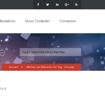
festations
Nous Contacter
Connexion
te
Accueil
Afficher Les Éléments Par Tag : Sinusite
OGIE