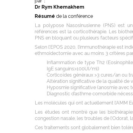
par :
Dr Rym Khemakhem
Résumé
de la conférence
La polypose Nasosinusienne (PNS) est une
références est la corticothérapie. Les bioth
PNS en bloquant ou plusieurs facteurs spécif
Selon l’EPOS 2020, l’immunothérapie est ind
ethmoidectomie avec au moins 3 critères parm
Inflammation de type Th2 (Eosinophil
IgE sanguins>100UI/ml)
Corticoïdes généraux >3 cures/an ou tr
Altération significative de la qualité d
Hyposmie significative (anosmie avec te
Diagnostic d’asthme comorbide nécessit
Les molécules qui ont actuellement l’AMM E
Les études ont montré que les biothérapie
congestion nasale, les troubles de l’Odorat, la
Ces traitements sont globalement bien tolérés