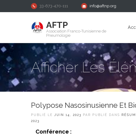
33-673-470-111
info@aftnp.org
AFTP
Acc
Association Franco-Tunisienne de
Pneumologie
Afficher Les Élé
Polypose Nasosinusienne Et Bi
PUBLIÉ LE
JUIN 14, 2023
PAR PUBLIÉ DANS
RÉSUM
2023
Conférence :