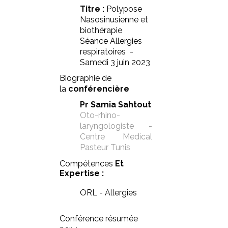
Titre :
Polypose
Nasosinusienne et
biothérapie
Séance Allergies
respiratoires -
Samedi 3 juin 2023
Biographie de
la
conférencière
Pr Samia Sahtout
Oto-rhino-
laryngologiste -
Centre Medical
Pasteur Tunis
Compétences
Et
Expertise :
ORL - Allergies
Conférence résumée