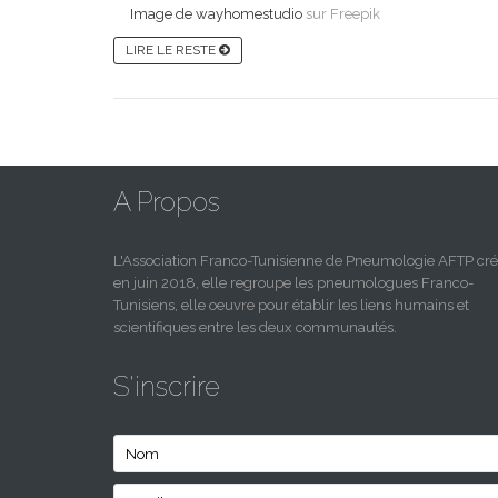
Image de wayhomestudio
sur Freepik
LIRE LE RESTE
A Propos
L'Association Franco-Tunisienne de Pneumologie AFTP cr
en juin 2018, elle regroupe les pneumologues Franco-
Tunisiens, elle oeuvre pour établir les liens humains et
scientifiques entre les deux communautés.
S'inscrire