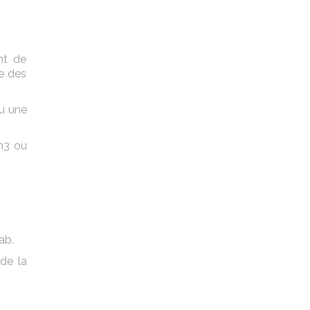
nt de
ge des
eu une
m3 ou
ab.
de la