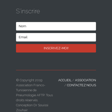
S'inscrire
© Copyright 2019
ACCUEIL
/
ASSOCIATION
Association Franco-
/
CONTACTEZ NOUS
Tunisienne de
Pneumologie AFTP. Tous
droits réservés.
Conception Dr Souissi
Zouhair.