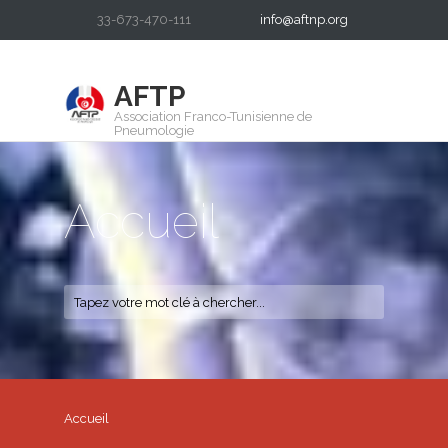
33-673-470-111
info@aftnp.org
AFTP
Association Franco-Tunisienne de
Pneumologie
Accueil
Accueil