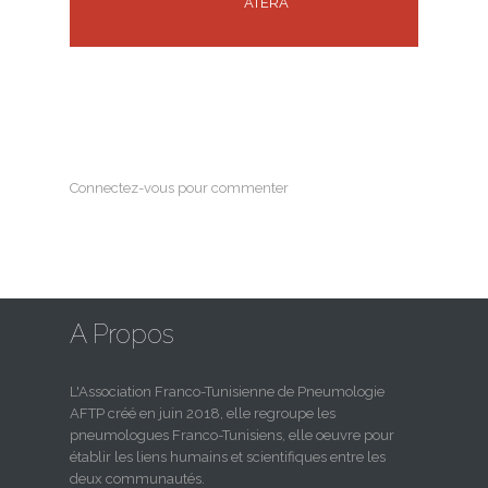
ATERA
Connectez-vous pour commenter
A Propos
L'Association Franco-Tunisienne de Pneumologie
AFTP créé en juin 2018, elle regroupe les
pneumologues Franco-Tunisiens, elle oeuvre pour
établir les liens humains et scientifiques entre les
deux communautés.