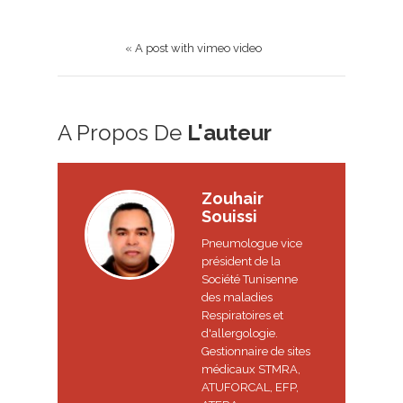
« A post with vimeo video
A Propos De
L'auteur
Zouhair
Souissi
Pneumologue vice
président de la
Société Tunisenne
des maladies
Respiratoires et
d'allergologie.
Gestionnaire de sites
médicaux STMRA,
ATUFORCAL, EFP,